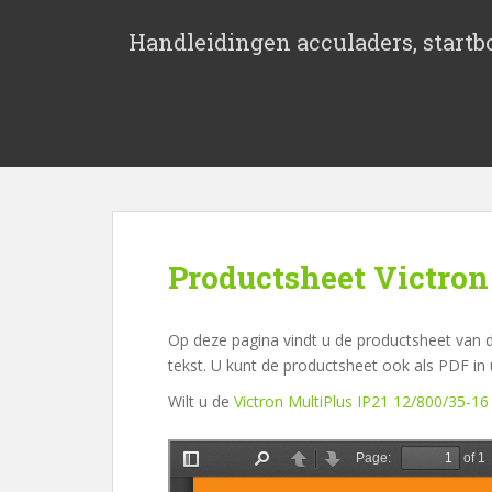
S
k
Handleidingen acculaders, startbo
i
p
t
o
m
a
i
n
c
Productsheet Victron
o
n
t
Op deze pagina vindt u de productsheet van d
e
tekst. U kunt de productsheet ook als PDF i
n
Wilt u de
Victron MultiPlus IP21 12/800/35-16
t