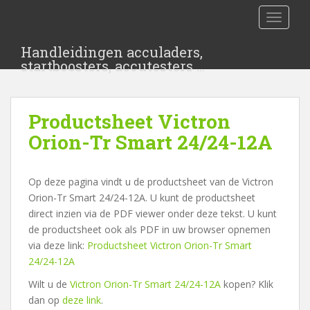
S
TOGGLE
k
i
Handleidingen acculaders,
p
startboosters, accutesters …
t
o
m
Productsheet Victron
a
i
Orion-Tr Smart 24/24-12A
n
c
Op deze pagina vindt u de productsheet van de Victron
o
Orion-Tr Smart 24/24-12A. U kunt de productsheet
n
direct inzien via de PDF viewer onder deze tekst. U kunt
t
de productsheet ook als PDF in uw browser opnemen
e
via deze link:
Productsheet Victron Orion-Tr Smart
n
24/24-12A
t
Wilt u de
Victron Orion-Tr Smart 24/24-12A
kopen? Klik
dan op
deze link
.