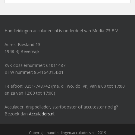
Handleidingen.acculaders.nl is onderdeel van Media 73 B.V.
Adres: Biesland 13
1948 RJ Beverwijk
KvK dossiernummer: 61011487
BTW nummer: 854164315B01
Telefoon: 0251-748742 (ma, di, wo, do, vrij van 8:00 tot 17:00
en za van 12:00 tot 17:00)
Acculader, druppellader, startbooster of accutester nodig?
Bezoek dan
Acculaders.nl
.
Copyright handleidingen.acculaders.nl - 2019