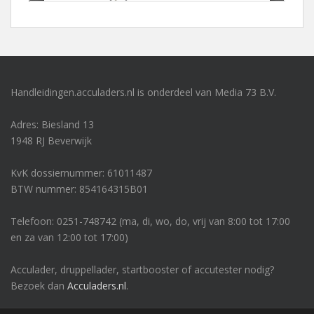
Handleidingen.acculaders.nl is onderdeel van Media 73 B.V.
Adres: Biesland 13
1948 RJ Beverwijk
KvK dossiernummer: 61011487
BTW nummer: 854164315B01
Telefoon: 0251-748742 (ma, di, wo, do, vrij van 8:00 tot 17:00
en za van 12:00 tot 17:00)
Acculader, druppellader, startbooster of accutester nodig?
Bezoek dan
Acculaders.nl
.