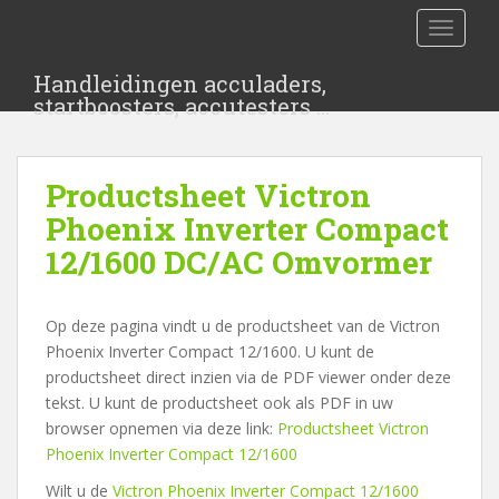
S
TOGGLE
k
i
Handleidingen acculaders,
p
startboosters, accutesters …
t
o
m
Productsheet Victron
a
i
Phoenix Inverter Compact
n
12/1600 DC/AC Omvormer
c
o
n
Op deze pagina vindt u de productsheet van de Victron
t
Phoenix Inverter Compact 12/1600. U kunt de
e
productsheet direct inzien via de PDF viewer onder deze
n
tekst. U kunt de productsheet ook als PDF in uw
t
browser opnemen via deze link:
Productsheet Victron
Phoenix Inverter Compact 12/1600
Wilt u de
Victron Phoenix Inverter Compact 12/1600