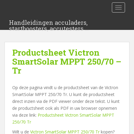
S
TOGGLE
k
i
Handleidingen acculaders,
p
startboosters, accutesters …
t
o
m
Productsheet Victron
a
i
SmartSolar MPPT 250/70 –
n
Tr
c
o
n
Op deze pagina vindt u de productsheet van de Victron
t
SmartSolar MPPT 250/70 Tr. U kunt de productsheet
e
direct inzien via de PDF viewer onder deze tekst. U kunt
n
de productsheet ook als PDF in uw browser opnemen
t
via deze link:
Productsheet Victron SmartSolar MPPT
250/70 Tr
Wilt u de
Victron SmartSolar MPPT 250/70 Tr
kopen?