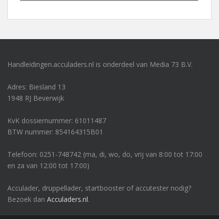
Handleidingen.acculaders.nl is onderdeel van Media 73 B.V.
Adres: Biesland 13
1948 RJ Beverwijk
KvK dossiernummer: 61011487
BTW nummer: 854164315B01
Telefoon: 0251-748742 (ma, di, wo, do, vrij van 8:00 tot 17:00
en za van 12:00 tot 17:00)
Acculader, druppellader, startbooster of accutester nodig?
Bezoek dan
Acculaders.nl
.