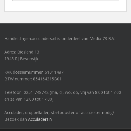
Handleidingen.acculaders.nl is onderdeel van Media 73 B.V.
Adres: Biesland 13
1948 RJ Beverwijk
KvK dossiernummer: 61011487
BTW nummer: 854164315B01
Telefoon: 0251-748742 (ma, di, wo, do, vrij van 8:00 tot 17:00
en za van 12:00 tot 17:00)
Acculader, druppellader, startbooster of accutester nodig?
Bezoek dan
Acculaders.nl
.