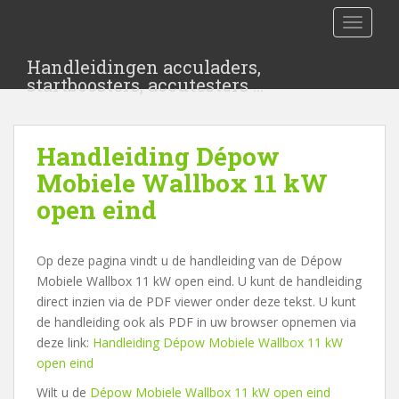
S
TOGGLE
k
i
Handleidingen acculaders,
p
startboosters, accutesters …
t
o
m
Handleiding Dépow
a
i
Mobiele Wallbox 11 kW
n
open eind
c
o
n
Op deze pagina vindt u de handleiding van de Dépow
t
Mobiele Wallbox 11 kW open eind. U kunt de handleiding
e
direct inzien via de PDF viewer onder deze tekst. U kunt
n
de handleiding ook als PDF in uw browser opnemen via
t
deze link:
Handleiding Dépow Mobiele Wallbox 11 kW
open eind
Wilt u de
Dépow Mobiele Wallbox 11 kW open eind