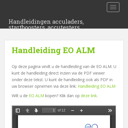
S
TOGGLE
k
i
Handleidingen acculaders,
p
startboosters, accutesters …
t
o
m
Handleiding EO ALM
a
i
n
Op deze pagina vindt u de handleiding van de EO ALM. U
c
kunt de handleiding direct inzien via de PDF viewer
o
onder deze tekst. U kunt de handleiding ook als PDF in
n
uw browser opnemen via deze link:
Handleiding EO ALM
t
e
Wilt u de
EO ALM
kopen? Klik dan op
deze link
.
n
t