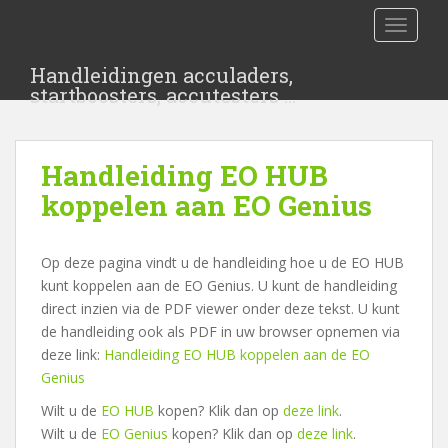
S
TOGGLE
k
i
Handleidingen acculaders,
p
startboosters, accutesters …
t
o
m
Handleiding EO HUB
a
i
koppelen aan EO Genius
n
c
Op deze pagina vindt u de handleiding hoe u de EO HUB
o
kunt koppelen aan de EO Genius. U kunt de handleiding
n
direct inzien via de PDF viewer onder deze tekst. U kunt
t
de handleiding ook als PDF in uw browser opnemen via
e
deze link:
Handleiding EO HUB koppelen aan de EO
n
Genius
t
Wilt u de
EO HUB
kopen? Klik dan op
deze link
.
Wilt u de
EO Genius
kopen? Klik dan op
deze link
.