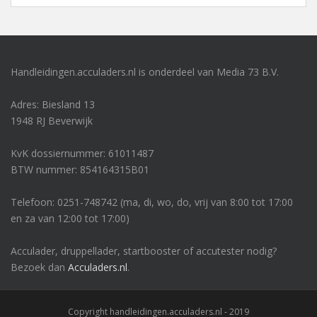
Handleidingen.acculaders.nl is onderdeel van Media 73 B.V.
Adres: Biesland 13
1948 RJ Beverwijk
KvK dossiernummer: 61011487
BTW nummer: 854164315B01
Telefoon: 0251-748742 (ma, di, wo, do, vrij van 8:00 tot 17:00
en za van 12:00 tot 17:00)
Acculader, druppellader, startbooster of accutester nodig?
Bezoek dan
Acculaders.nl
.
Copyright handleidingen.acculaders.nl - 2019