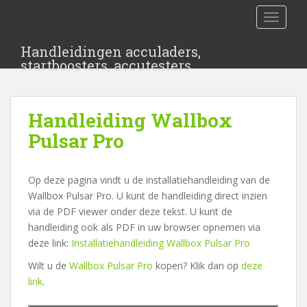
S
TOGGLE
k
i
Handleidingen acculaders,
p
startboosters, accutesters …
t
o
m
Handleiding Wallbox
a
i
Pulsar Pro
n
c
Op deze pagina vindt u de installatiehandleiding van de
o
Wallbox Pulsar Pro. U kunt de handleiding direct inzien
n
via de PDF viewer onder deze tekst. U kunt de
t
handleiding ook als PDF in uw browser opnemen via
e
deze link:
Installatiehandleiding Wallbox Pulsar Pro
n
t
Wilt u de
Wallbox Pulsar Pro
kopen? Klik dan op
deze
link
.