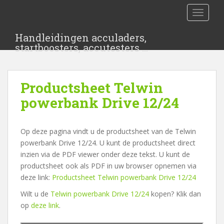
S
TOGGLE
k
i
Handleidingen acculaders,
p
startboosters, accutesters …
t
o
m
Productsheet Telwin
a
i
powerbank Drive 12/24
n
c
Op deze pagina vindt u de productsheet van de Telwin
o
powerbank Drive 12/24. U kunt de productsheet direct
n
inzien via de PDF viewer onder deze tekst. U kunt de
t
productsheet ook als PDF in uw browser opnemen via
e
deze link:
Productsheet Telwin powerbank Drive 12/24
n
t
Wilt u de
Telwin powerbank Drive 12/24
kopen? Klik dan
op
deze link
.