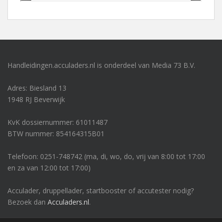
Handleidingen.acculaders.nl is onderdeel van Media 73 B.V.
Adres: Biesland 13
1948 RJ Beverwijk
KvK dossiernummer: 61011487
BTW nummer: 854164315B01
Telefoon: 0251-748742 (ma, di, wo, do, vrij van 8:00 tot 17:00
en za van 12:00 tot 17:00)
Acculader, druppellader, startbooster of accutester nodig?
Bezoek dan
Acculaders.nl
.