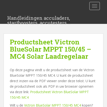
S
TOGGLE
k
i
Handleidingen acculaders,
p
startboosters, accutesters …
t
o
m
Productsheet Victron
a
i
BlueSolar MPPT 150/45 –
n
MC4 Solar Laadregelaar
c
o
n
Op deze pagina vindt u de productsheet van de Victron
t
BlueSolar MPPT 150/45 MC4. U kunt de productsheet
e
direct inzien via de PDF viewer onder deze tekst. U kunt
n
de productsheet ook als PDF in uw browser opnemen
t
via deze link:
Productsheet Victron BlueSolar MPPT
150/45 MC4
Wilt u de
Victron BlueSolar MPPT 150/45 MC4
kopen?