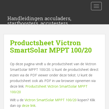
S
TOGGLE
k
i
Handleidingen acculaders,
p
startboosters, accutesters …
t
o
m
Productsheet Victron
a
i
SmartSolar MPPT 100/20
n
c
Op deze pagina vindt u de productsheet van de Victron
o
SmartSolar MPPT 100/20. U kunt de productsheet direct
n
inzien via de PDF viewer onder deze tekst. U kunt de
t
productsheet ook als PDF in uw browser opnemen via
e
deze link:
Productsheet Victron SmartSolar MPPT
n
100/20
t
Wilt u de
Victron SmartSolar MPPT 100/20
kopen? Klik
dan op
deze link
.