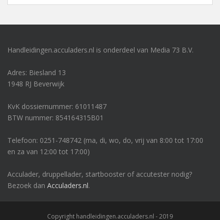
Handleidingen.acculaders.nl is onderdeel van Media 73 B.V.
Adres: Biesland 13
1948 RJ Beverwijk
KvK dossiernummer: 61011487
BTW nummer: 854164315B01
Telefoon: 0251-748742 (ma, di, wo, do, vrij van 8:00 tot 17:00
en za van 12:00 tot 17:00)
Acculader, druppellader, startbooster of accutester nodig?
Bezoek dan
Acculaders.nl
.
Copyright handleidingen.acculaders.nl - 2019